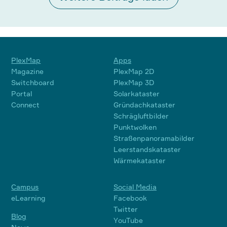
PlexMap
Apps
Magazine
PlexMap 2D
Switchboard
PlexMap 3D
Portal
Solarkataster
Connect
Gründachkataster
Schrägluftbilder
Punktwolken
Straßenpanoramabilder
Leerstandskataster
Wärmekataster
Campus
Social Media
eLearning
Facebook
Twitter
Blog
YouTube