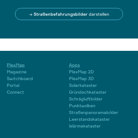
→
Straßenbefahrungsbilder
darstellen
PlexMap
Apps
Magazine
PlexMap 2D
Switchboard
PlexMap 3D
Portal
Solarkataster
Connect
Gründachkataster
Schrägluftbilder
Punktwolken
Straßenpanoramabilder
Leerstandskataster
Wärmekataster