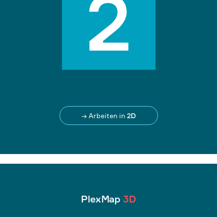
→ Arbeiten in
2D
PlexMap
3D