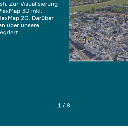
h. Zur Visualisierung
lexMap 3D inkl.
PlexMap 2D. Darüber
en über unsere
egriert.
1
/
8