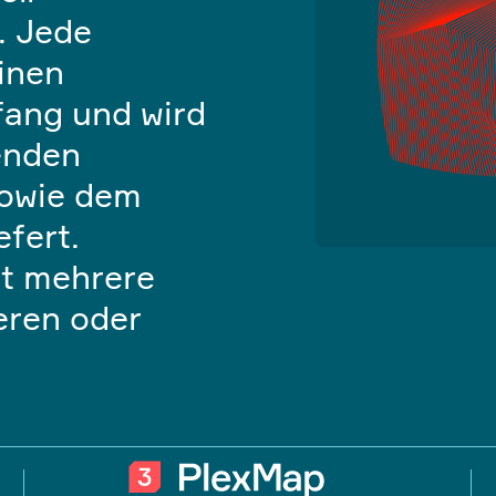
. Jede
inen
fang und wird
enden
sowie dem
fert.
rt mehrere
eren oder