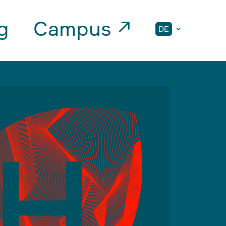
g
Campus ↗
DE