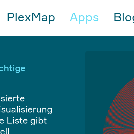
PlexMap
Apps
Blo
chtige
sierte
sualisierung
 Liste gibt
ell