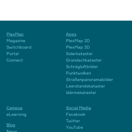
PlexMap
Apps
Magazine
PlexMap 2D
Switchboard
PlexMap 3D
Portal
Solarkataster
Connect
Gründachkataster
Schrägluftbilder
Punktwolken
Straßenpanoramabilder
Leerstandskataster
Wärmekataster
Campus
Social Media
eLearning
Facebook
Twitter
Blog
YouTube
News