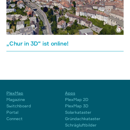
„Chur in 3D“ ist online!
PlexMap
Apps
Magazine
PlexMap 2D
Switchboard
PlexMap 3D
Portal
Solarkataster
Connect
Gründachkataster
Schrägluftbilder