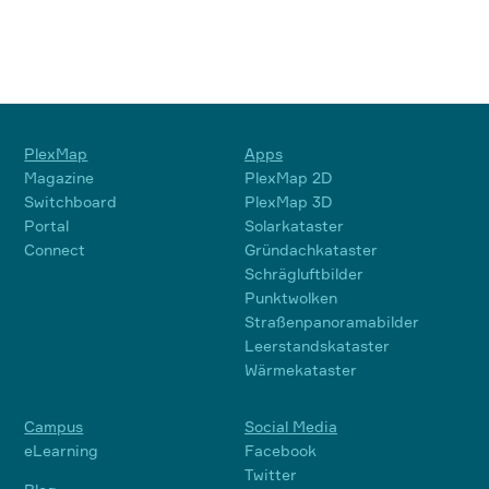
PlexMap
Apps
Magazine
PlexMap 2D
Switchboard
PlexMap 3D
Portal
Solarkataster
Connect
Gründachkataster
Schrägluftbilder
Punktwolken
Straßenpanoramabilder
Leerstandskataster
Wärmekataster
Campus
Social Media
eLearning
Facebook
Twitter