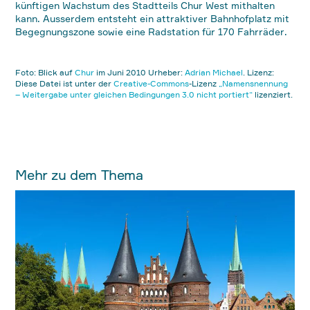
künftigen Wachstum des Stadtteils Chur West mithalten
kann. Ausserdem entsteht ein attraktiver Bahnhofplatz mit
Begegnungszone sowie eine Radstation für 170 Fahrräder.
Foto: Blick auf
Chur
im Juni 2010 Urheber:
Adrian Michael
.
Lizenz:
Diese Datei ist unter der
Creative-Commons
-Lizenz
„Namensnennung
– Weitergabe unter gleichen Bedingungen 3.0 nicht portiert“
lizenziert.
Mehr zu dem Thema