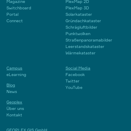
Magazine
PlexMap 2D
Switchboard
PlexMap 3D
Portal
Solarkataster
Connect
Gründachkataster
Schrägluftbilder
Punktwolken
Straßenpanoramabilder
Leerstandskataster
Wärmekataster
Campus
Social Media
eLearning
Facebook
Twitter
Blog
YouTube
News
Geoplex
Über uns
Kontakt
GEOPLEX GIS GmbH