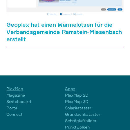
Geoplex hat einen Wärmelotsen für die
Verbandsgemeinde Ramstein-Miesenbach
erstellt
PlexMap
Apps
Magazine
PlexMap 2D
Switchboard
PlexMap 3D
Portal
Solarkataster
Connect
Gründachkataster
Schrägluftbilder
Punktwolken