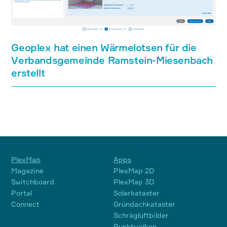
Geoplex hat einen Wärmelotsen für die
Verbandsgemeinde Ramstein-Miesenbach
erstellt
PlexMap
Apps
Magazine
PlexMap 2D
Switchboard
PlexMap 3D
Portal
Solarkataster
Connect
Gründachkataster
Schrägluftbilder
Punktwolken