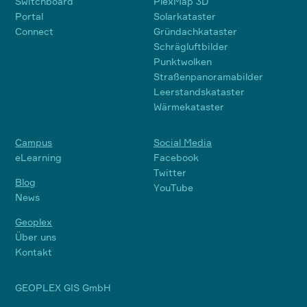
Switchboard
PlexMap 3D
Portal
Solarkataster
Connect
Gründachkataster
Schrägluftbilder
Punktwolken
Straßenpanoramabilder
Leerstandskataster
Wärmekataster
Campus
Social Media
eLearning
Facebook
Twitter
Blog
YouTube
News
Geoplex
Über uns
Kontakt
GEOPLEX GIS GmbH