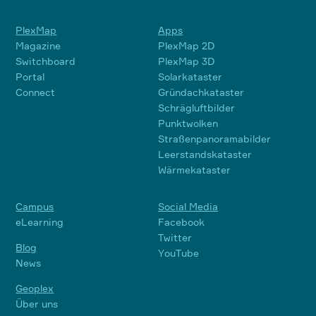
PlexMap
Apps
Magazine
PlexMap 2D
Switchboard
PlexMap 3D
Portal
Solarkataster
Connect
Gründachkataster
Schrägluftbilder
Punktwolken
Straßenpanoramabilder
Leerstandskataster
Wärmekataster
Campus
Social Media
eLearning
Facebook
Twitter
Blog
YouTube
News
Geoplex
Über uns