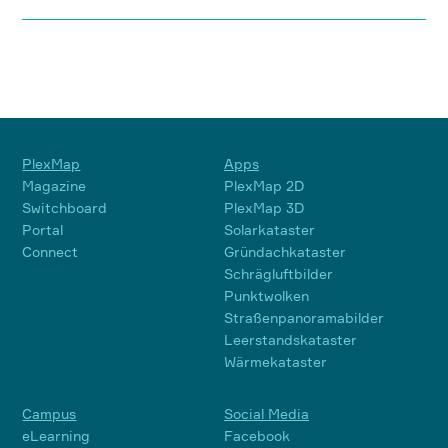
PlexMap
Apps
Magazine
PlexMap 2D
Switchboard
PlexMap 3D
Portal
Solarkataster
Connect
Gründachkataster
Schrägluftbilder
Punktwolken
Straßenpanoramabilder
Leerstandskataster
Wärmekataster
Campus
Social Media
eLearning
Facebook