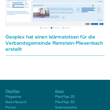
Geoplex hat einen Wärmelotsen für die
Verbandsgemeinde Ramstein-Miesenbach
erstellt
PlexMap
Apps
Magazine
PlexMap 2D
Switchboard
PlexMap 3D
Portal
Solarkataster