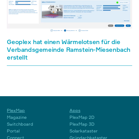
Geoplex hat einen Wärmelotsen für die
Verbandsgemeinde Ramstein-Miesenbach
erstellt
PlexMap
Apps
Magazine
PlexMap 2D
Switchboard
PlexMap 3D
Portal
Solarkataster
Connect
Gründachkataster