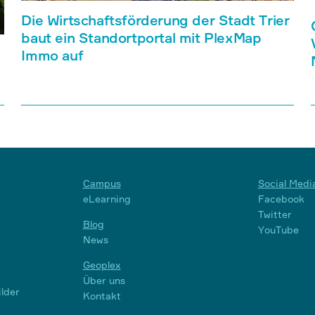
Die Wirtschaftsförderung der Stadt Trier
baut ein Standortportal mit PlexMap
Immo auf
Campus
Social Medi
eLearning
Facebook
Twitter
Blog
YouTube
News
Geoplex
Über uns
lder
Kontakt
r