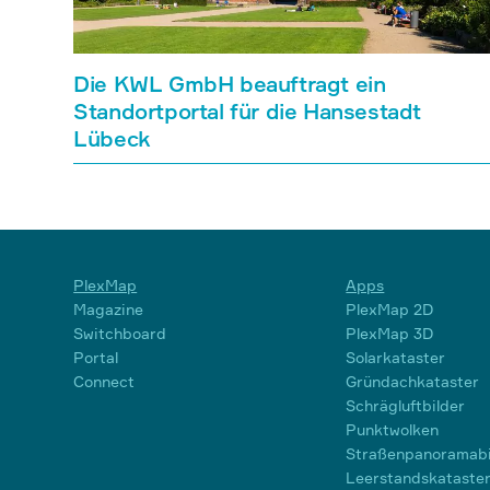
Die KWL GmbH beauftragt ein
Standortportal für die Hansestadt
Lübeck
PlexMap
Apps
Magazine
PlexMap 2D
Switchboard
PlexMap 3D
Portal
Solarkataster
Connect
Gründachkataster
Schrägluftbilder
Punktwolken
Straßenpanoramabi
Leerstandskataste