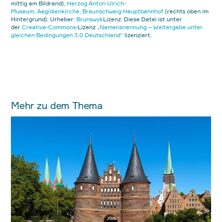
mittig am Bildrand),
Herzog Anton Ulrich-
Museum
,
Aegidienkirche
,
Braunschweig Hauptbahnhof
(rechts oben im
Hintergrund). Urheber:
Brunswyk
Lizenz: Diese Datei ist unter
der
Creative-Commons
-Lizenz
„Namensnennung – Weitergabe unter
gleichen Bedingungen 3.0 Deutschland“
lizenziert.
Mehr zu dem Thema