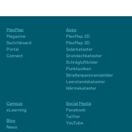
PlexMap
Apps
Magazine
PlexMap 2D
Switchboard
PlexMap 3D
Portal
Solarkataster
Connect
Gründachkataster
Schrägluftbilder
Punktwolken
Straßenpanoramabilder
Leerstandskataster
Wärmekataster
Campus
Social Media
eLearning
Facebook
Twitter
Blog
YouTube
News