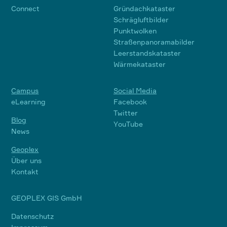
Connect
Gründachkataster
Schrägluftbilder
Punktwolken
Straßenpanoramabilder
Leerstandskataster
Wärmekataster
Campus
Social Media
eLearning
Facebook
Twitter
Blog
YouTube
News
Geoplex
Über uns
Kontakt
GEOPLEX GIS GmbH
Datenschutz