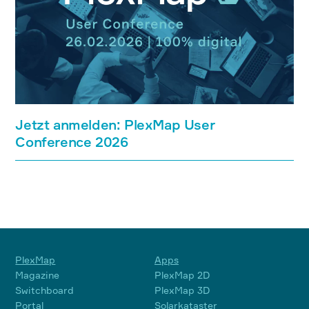
Jetzt anmelden: PlexMap User
Conference 2026
PlexMap
Apps
Magazine
PlexMap 2D
Switchboard
PlexMap 3D
Portal
Solarkataster