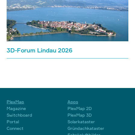
3D-Forum Lindau 2026
PlexMap
Apps
Magazine
PlexMap 2D
Switchboard
PlexMap 3D
Portal
Solarkataster
Connect
Gründachkataster
Schrägluftbilder