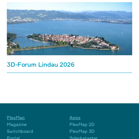
3D-Forum Lindau 2026
PlexMap
Apps
Magazine
PlexMap 2D
Switchboard
PlexMap 3D
Portal
Solarkataster