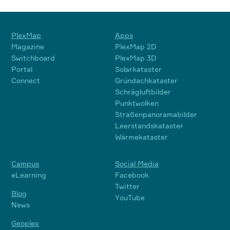
PlexMap
Apps
Magazine
PlexMap 2D
Switchboard
PlexMap 3D
Portal
Solarkataster
Connect
Gründachkataster
Schrägluftbilder
Punktwolken
Straßenpanoramabilder
Leerstandskataster
Wärmekataster
Campus
Social Media
eLearning
Facebook
Twitter
Blog
YouTube
News
Geoplex