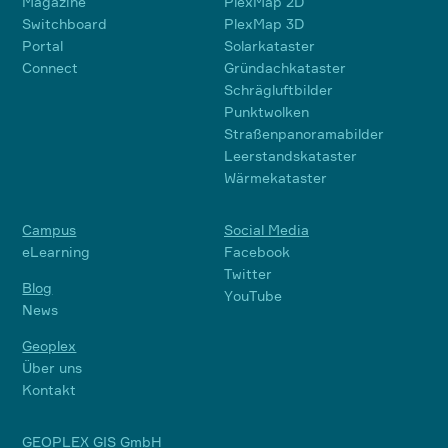
Magazine
PlexMap 2D
Switchboard
PlexMap 3D
Portal
Solarkataster
Connect
Gründachkataster
Schrägluftbilder
Punktwolken
Straßenpanoramabilder
Leerstandskataster
Wärmekataster
Campus
Social Media
eLearning
Facebook
Twitter
Blog
YouTube
News
Geoplex
Über uns
Kontakt
GEOPLEX GIS GmbH