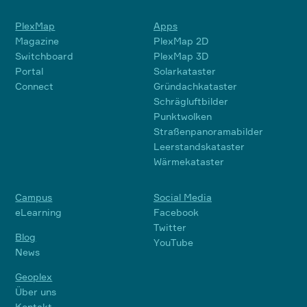
PlexMap
Apps
Magazine
PlexMap 2D
Switchboard
PlexMap 3D
Portal
Solarkataster
Connect
Gründachkataster
Schrägluftbilder
Punktwolken
Straßenpanoramabilder
Leerstandskataster
Wärmekataster
Campus
Social Media
eLearning
Facebook
Twitter
Blog
YouTube
News
Geoplex
Über uns
Kontakt