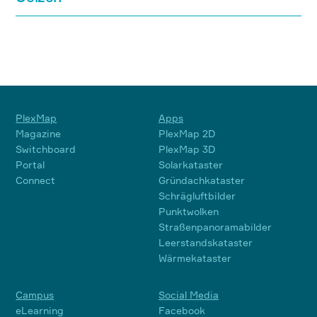
PlexMap
Apps
Magazine
PlexMap 2D
Switchboard
PlexMap 3D
Portal
Solarkataster
Connect
Gründachkataster
Schrägluftbilder
Punktwolken
Straßenpanoramabilder
Leerstandskataster
Wärmekataster
Campus
Social Media
eLearning
Facebook