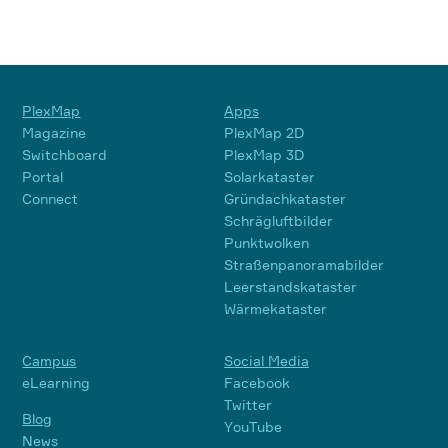
PlexMap
Apps
Magazine
PlexMap 2D
Switchboard
PlexMap 3D
Portal
Solarkataster
Connect
Gründachkataster
Schrägluftbilder
Punktwolken
Straßenpanoramabilder
Leerstandskataster
Wärmekataster
Campus
Social Media
eLearning
Facebook
Twitter
Blog
YouTube
News