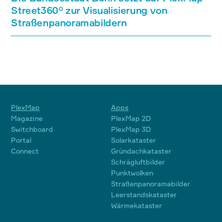
Street360° zur Visualisierung von
Straßenpanoramabildern
PlexMap
Apps
Magazine
PlexMap 2D
Switchboard
PlexMap 3D
Portal
Solarkataster
Connect
Gründachkataster
Schrägluftbilder
Punktwolken
Straßenpanoramabilder
Leerstandskataster
Wärmekataster